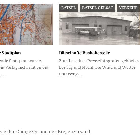
RÄTSEL
RÄTSEL GELÖST
VERKEHR
r Stadtplan
Rätselhafte Bushaltestelle
hende Stadtplan wurde
Zum Los eines Pressefotografen gehört es
em Verlag nicht mit einem
bei Tag und Nacht, bei Wind und Wetter
n.…
unterwegs…
e wie der Glungezer und der Bregenzerwald.