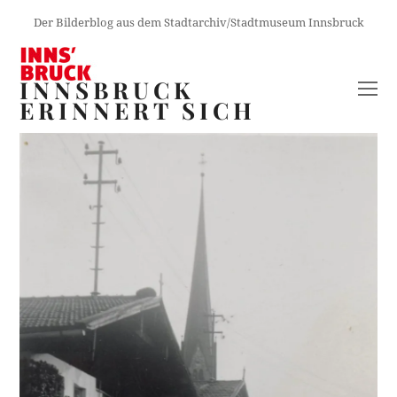
Der Bilderblog aus dem Stadtarchiv/Stadtmuseum Innsbruck
INNSBRUCK
O
ERINNERT SICH
M
M