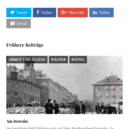
Tweet
Teilen
Plus one
Teilen
Email
Frühere Beiträge
ARBEIT UND ALLTAG
HÄUSER
RÄTSEL
Am Innrain
Im heutigen Bild blicken wir auf den Markgraben/Innrain. Es