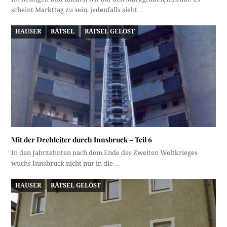
scheint Markttag zu sein, jedenfalls sieht…
HÄUSER
RÄTSEL
RÄTSEL GELÖST
Mit der Drehleiter durch Innsbruck – Teil 6
In den Jahrzehnten nach dem Ende des Zweiten Weltkrieges
wuchs Innsbruck nicht nur in die…
HÄUSER
RÄTSEL GELÖST