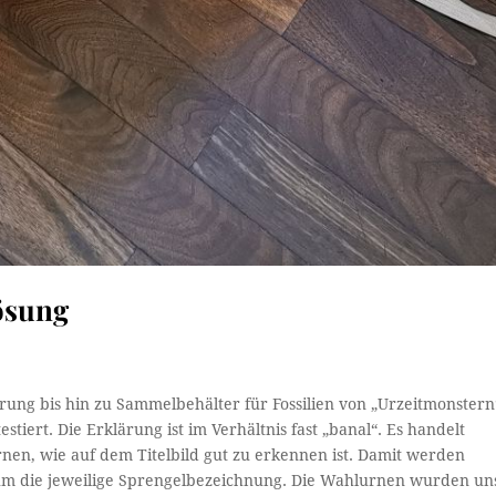
ösung
ung bis hin zu Sammelbehälter für Fossilien von „Urzeitmonstern
tiert. Die Erklärung ist im Verhältnis fast „banal“. Es handelt
rnen, wie auf dem Titelbild gut zu erkennen ist. Damit werden
 um die jeweilige Sprengelbezeichnung. Die Wahlurnen wurden un