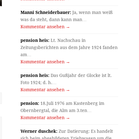
Manni Schneiderbauer:
Ja, wenn man weiß
was da steht, dann kann man…
Kommentar ansehen →
pension heis:
Lt. Nachschau in
Zeitungsberichten aus dem Jahre 1924 fanden
am…
Kommentar ansehen →
pension heis:
Das Gußjahr der Glocke ist lt.
Foto 1924; d. h.…
Kommentar ansehen →
pension:
18.Juli 1976 am Kastenberg im
Obernbergtal, die Alm am 3.ten…
Kommentar ansehen →
Werner duschek:
Zur Datierung: Es handelt
sich beim abgebildeten Triebwagen um die…