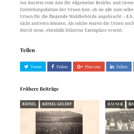
vor kurzem vom Amt für Allgemeine Bezirks- und Gemei
Entstehungsdatum der Urnen bzw. ob sie alle zum selbe
Urnen für die fliegende Wahlbehörde angebracht – d.h.
nicht antreten können. Als solche waren die Urnen noch
durch neue, ebenfalls hölzerne Exemplare ersetzt.
Teilen
Tweet
Teilen
Plus one
Teilen
Frühere Beiträge
RÄTSEL
RÄTSEL GELÖST
HÄUSER
RÄ