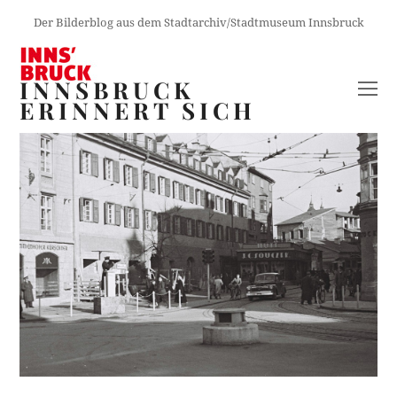
Der Bilderblog aus dem Stadtarchiv/Stadtmuseum Innsbruck
INNSBRUCK
O
ERINNERT SICH
M
M