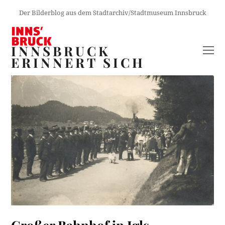
Der Bilderblog aus dem Stadtarchiv/Stadtmuseum Innsbruck
INNSBRUCK
O
ERINNERT SICH
M
M
Großer Bahnhof in Igls