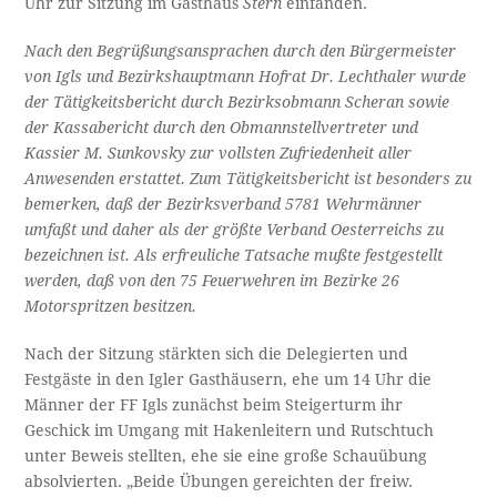
Uhr zur Sitzung im Gasthaus
Stern
einfanden.
Nach den Begrüßungsansprachen durch den Bürger­meister
von Igls und Bezirkshauptmann Hofrat Dr. Lechthaler wurde
der Tätigkeitsbericht durch Bezirks­obmann Scheran sowie
der Kassabericht durch den Obmannstellvertreter und
Kassier M. Sunkovsky zur vollsten Zufriedenheit aller
Anwesenden erstattet. Zum Tätigkeitsbericht ist besonders zu
be­merken, daß der Bezirksverband 5781 Wehrmänner
umfaßt und daher als der größte Verband Oesterreichs zu
bezeichnen ist. Als erfreuliche Tatsache mußte festgestellt
werden, daß von den 75 Feuerwehren im Be­zirke 26
Motorspritzen besitzen.
Nach der Sitzung stärkten sich die Delegierten und
Festgäste in den Igler Gasthäusern, ehe um 14 Uhr die
Männer der FF Igls zunächst beim Steigerturm ihr
Geschick im Umgang mit Hakenleitern und Rutschtuch
unter Beweis stellten, ehe sie eine große Schauübung
absolvierten. „Beide Übungen gereichten der freiw.