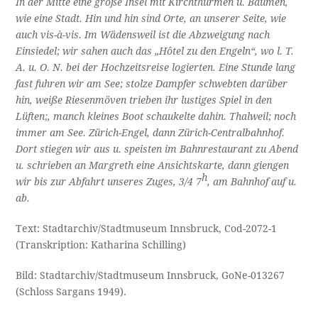
In der Mitte eine große Insel mit Kirchthürmen u. Bäumen,
wie eine Stadt. Hin und hin sind Orte, an unserer Seite, wie
auch vis-à-vis. Im Wädensweil ist die Abzweigung nach
Einsiedel; wir sahen auch das „Hôtel zu den Engeln“, wo l. T.
A. u. O. N. bei der Hochzeitsreise logierten. Eine Stunde lang
fast fuhren wir am See; stolze Dampfer schwebten darüber
hin, weiße Riesenmöven trieben ihr lustiges Spiel in den
Lüften;, manch kleines Boot schaukelte dahin. Thalweil; noch
immer am See. Zürich-Engel, dann Zürich-Centralbahnhof.
Dort stiegen wir aus u. speisten im Bahnrestaurant zu Abend
u. schrieben an Margreth eine Ansichtskarte, dann giengen
h
wir bis zur Abfahrt unseres Zuges, 3/4 7
, am Bahnhof auf u.
ab.
Text: Stadtarchiv/Stadtmuseum Innsbruck, Cod-2072-1
(Transkription: Katharina Schilling)
Bild: Stadtarchiv/Stadtmuseum Innsbruck, GoNe-013267
(Schloss Sargans 1949).