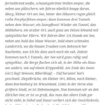
fortwährend weiße, schaumgekrönte Wellen empor, die
neben uns plätschern; wir fahren nämlich knapp daran.
Murg, kleiner Ort am See, hinter den Häusern ragen gleich
rothe Porphyrfelsen empor; dann kommen drei Tunnels
neben dem Wasser; ein Dampfboot! Wieder ein Tunnel, dan
Mühlehorn, ein uralter Ort, auch ganz am Felsen lehnend mit
spätgothischer Pfarre. Wir fuhren über 1/4 Stunde am See,
neben uns bald das blaue Wasser, bald einen schmalen
Landstrich, wo die blauen Trauben vom Rebstock her
leuchteten, was ich bis dato auch noch nie sah. Zuletzt
kommen noch 3 Tunnels, der See wird ganz ruhig und
spiegelklar, die Berge flachen sich ab, in der Höhe ein Haus
am andern, wie auf einem Krippenbild. Am Ende des Seees
(sic!) liegt Weesen; Biberlikopf. – Tief herunter hat’s
geschneit. Ziegelbrücke, ein kleiner Ort, Bilten, noch kleiner,
dann Reichenburg im Wiesenland. Links in der Ferne eine
größere Stadt, es ist Siebenwangen. Nun kommen wir an den
Züricher-See; er ist so groß, das man das obere Ende gar
nicht sieht; in Nebel und Dunst verliert sich der Gesichtskreis.