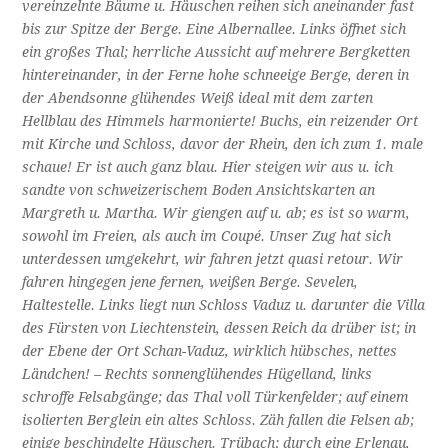
vereinzelnte Bäume u. Häuschen reihen sich aneinander fast
bis zur Spitze der Berge. Eine Albernallee. Links öffnet sich
ein großes Thal; herrliche Aussicht auf mehrere Bergketten
hintereinander, in der Ferne hohe schneeige Berge, deren in
der Abendsonne glühendes Weiß ideal mit dem zarten
Hellblau des Himmels harmonierte! Buchs, ein reizender Ort
mit Kirche und Schloss, davor der Rhein, den ich zum 1. male
schaue! Er ist auch ganz blau. Hier steigen wir aus u. ich
sandte von schweizerischem Boden Ansichtskarten an
Margreth u. Martha. Wir giengen auf u. ab; es ist so warm,
sowohl im Freien, als auch im Coupé. Unser Zug hat sich
unterdessen umgekehrt, wir fahren jetzt quasi retour. Wir
fahren hingegen jene fernen, weißen Berge. Sevelen,
Haltestelle. Links liegt nun Schloss Vaduz u. darunter die Villa
des Fürsten von Liechtenstein, dessen Reich da drüber ist; in
der Ebene der Ort Schan-Vaduz, wirklich hübsches, nettes
Ländchen! – Rechts sonnenglühendes Hügelland, links
schroffe Felsabgänge; das Thal voll Türkenfelder; auf einem
isolierten Berglein ein altes Schloss. Zäh fallen die Felsen ab;
einige beschindelte Häuschen. Trübach; durch eine Erlenau,