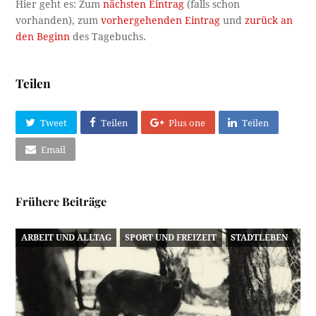
Hier geht es: Zum
nächsten Eintrag
(falls schon
vorhanden), zum
vorhergehenden Eintrag
und
zurück an
den Beginn
des Tagebuchs.
Teilen
Tweet
Teilen
Plus one
Teilen
Email
Frühere Beiträge
ARBEIT UND ALLTAG
SPORT UND FREIZEIT
STADTLEBEN