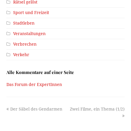
Rätsel gelöst
Sport und Freizeit
Stadtleben
Veranstaltungen
Verbrechen
Verkehr
Alle Kommentare auf einer Seite
Das Forum der ExpertInnen
previous
next
Der Säbel des Gendarmen
Zwei Filme, ein Thema (1/2)
post:
post: