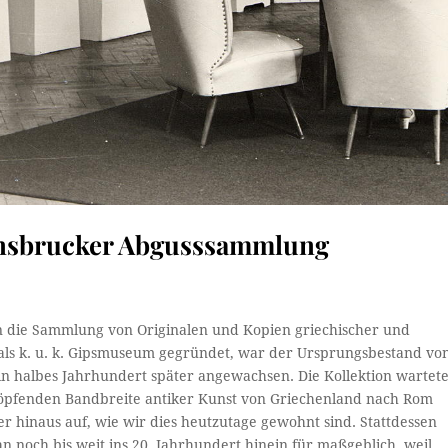
 Innsbrucker Abgusssammlung
in die Sammlung von Originalen und Kopien griechischer und
als k. u. k. Gipsmuseum gegründet, war der Ursprungsbestand vo
in halbes Jahrhundert später angewachsen. Die Kollektion wartet
chöpfenden Bandbreite antiker Kunst von Griechenland nach Rom
er hinaus auf, wie wir dies heutzutage gewohnt sind. Stattdessen
man noch bis weit ins 20. Jahrhundert hinein für maßgeblich, weil