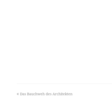
previous
Das Bauchweh des Architekten
post: