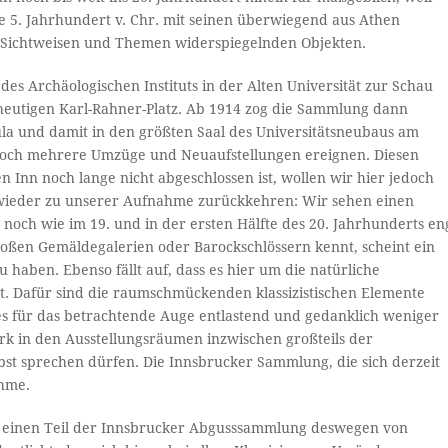
sche 5. Jahrhundert v. Chr. mit seinen überwiegend aus Athen
 Sichtweisen und Themen widerspiegelnden Objekten.
es Archäologischen Instituts in der Alten Universität zur Schau
m heutigen Karl-Rahner-Platz. Ab 1914 zog die Sammlung dann
la und damit in den größten Saal des Universitätsneubaus am
h noch mehrere Umzüge und Neuaufstellungen ereignen. Diesen
n Inn noch lange nicht abgeschlossen ist, wollen wir hier jedoch
 wieder zu unserer Aufnahme zurückkehren: Wir sehen einen
 noch wie im 19. und in der ersten Hälfte des 20. Jahrhunderts en
roßen Gemäldegalerien oder Barockschlössern kennt, scheint ein
 haben. Ebenso fällt auf, dass es hier um die natürliche
ist. Dafür sind die raumschmückenden klassizistischen Elemente
 es für das betrachtende Auge entlastend und gedanklich weniger
erk in den Ausstellungsräumen inzwischen großteils der
bst sprechen dürfen. Die Innsbrucker Sammlung, die sich derzeit
ahme.
 in einen Teil der Innsbrucker Abgusssammlung deswegen von