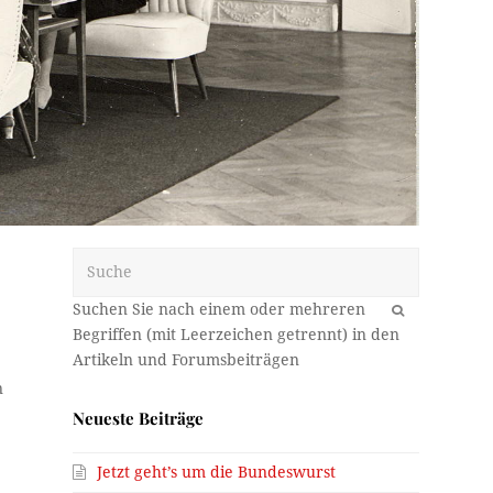
Suche
OK
n
e
Neueste Beiträge
Jetzt geht’s um die Bundeswurst