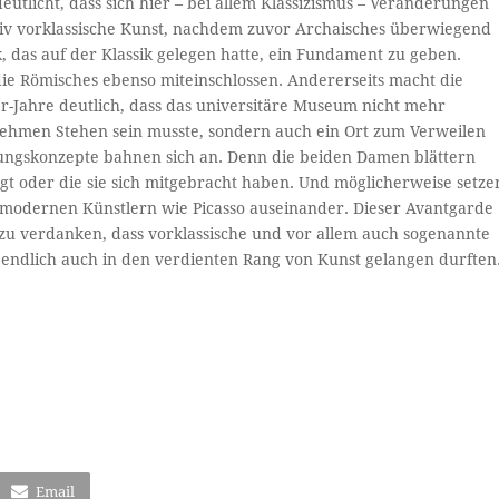
eutlicht, dass sich hier – bei allem Klassizismus – Veränderungen
siv vorklassische Kunst, nachdem zuvor Archaisches überwiegend
as auf der Klassik gelegen hatte, ein Fundament zu geben.
 die Römisches ebenso miteinschlossen. Andererseits macht die
-Jahre deutlich, dass das universitäre Museum nicht mehr
nehmen Stehen sein musste, sondern auch ein Ort zum Verweilen
ungskonzepte bahnen sich an. Denn die beiden Damen blättern
iegt oder die sie sich mitgebracht haben. Und möglicherweise setze
it modernen Künstlern wie Picasso auseinander. Dieser Avantgarde
 zu verdanken, dass vorklassische und vor allem auch sogenannte
it endlich auch in den verdienten Rang von Kunst gelangen durften
Email