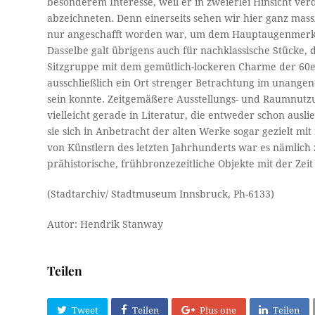
besonderem Interesse, weil er in zweierlei Hinsicht verd
abzeichneten. Denn einerseits sehen wir hier ganz mas
nur angeschafft worden war, um dem Hauptaugenmerk, d
Dasselbe galt übrigens auch für nachklassische Stücke,
Sitzgruppe mit dem gemütlich-lockeren Charme der 60er
ausschließlich ein Ort strenger Betrachtung im unange
sein konnte. Zeitgemäßere Ausstellungs- und Raumnutz
vielleicht gerade in Literatur, die entweder schon ausl
sie sich in Anbetracht der alten Werke sogar gezielt m
von Künstlern des letzten Jahrhunderts war es nämlich
prähistorische, frühbronzezeitliche Objekte mit der Ze
(Stadtarchiv/ Stadtmuseum Innsbruck, Ph-6133)
Autor: Hendrik Stanway
Teilen
Tweet
Teilen
Plus one
Teilen