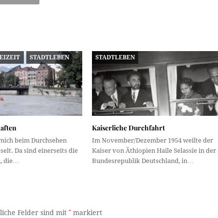
EIZEIT
STADTLEBEN
STADTLEBEN
haften
Kaiserliche Durchfahrt
t mich beim Durchsehen
Im November/Dezember 1954 weilte der
elt. Da sind einerseits die
Kaiser von Äthiopien Haile Selassie in der
, die…
Bundesrepublik Deutschland, in…
liche Felder sind mit
*
markiert