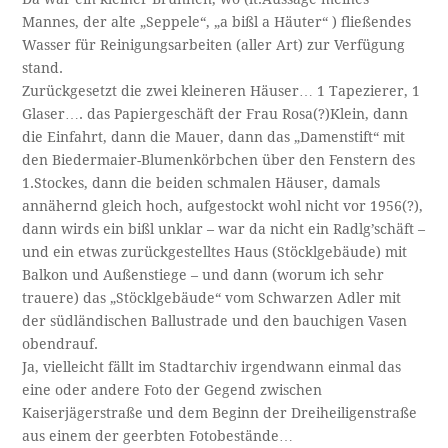
Mannes, der alte „Seppele“, „a bißl a Häuter“ ) fließendes
Wasser für Reinigungsarbeiten (aller Art) zur Verfügung
stand.
Zurückgesetzt die zwei kleineren Häuser… 1 Tapezierer, 1
Glaser…. das Papiergeschäft der Frau Rosa(?)Klein, dann
die Einfahrt, dann die Mauer, dann das „Damenstift“ mit
den Biedermaier-Blumenkörbchen über den Fenstern des
1.Stockes, dann die beiden schmalen Häuser, damals
annähernd gleich hoch, aufgestockt wohl nicht vor 1956(?),
dann wirds ein bißl unklar – war da nicht ein Radlg’schäft –
und ein etwas zurückgestelltes Haus (Stöcklgebäude) mit
Balkon und Außenstiege – und dann (worum ich sehr
trauere) das „Stöcklgebäude“ vom Schwarzen Adler mit
der südländischen Ballustrade und den bauchigen Vasen
obendrauf.
Ja, vielleicht fällt im Stadtarchiv irgendwann einmal das
eine oder andere Foto der Gegend zwischen
Kaiserjägerstraße und dem Beginn der Dreiheiligenstraße
aus einem der geerbten Fotobestände…