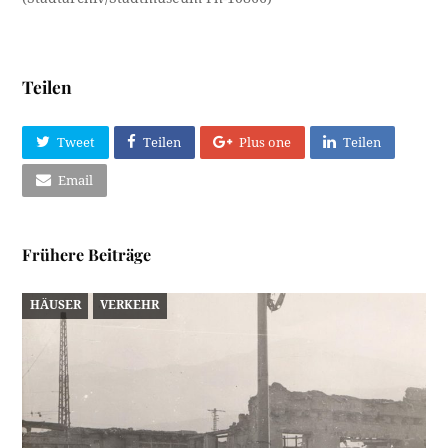
Teilen
Tweet
Teilen
Plus one
Teilen
Email
Frühere Beiträge
HÄUSER
VERKEHR