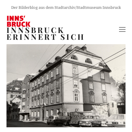
Der Bilderblog aus dem Stadtarchiv/Stadtmuseum Innsbruck
INNSBRUCK
O
ERINNERT SICH
M
M