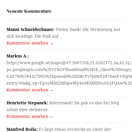
Neueste Kommentare
Manni Schneiderbauer:
VIelen Dank! Die Vermutung hat
sich bestätigt. Die Null auf…
Kommentar ansehen →
Markus A.:
https://www.google.at/maps/@47.2607358,11.4202172,3a,41.5y
pa.googleapis.com%2Fv1%2Fthumbnail%3Fcb_client%3Dmap
6.027806584327095%26panoid%3DDRcYv5JsIwEDf78aeh19Fg%
entry=ttu&g_ep=EgoyMDI2MDgwMy4wIKXMDSoASAFQAw%3
Kommentar ansehen →
Henriette Stepanek:
Interessant! Da gab es also bei Steg
schon eine steinerne…
Kommentar ansehen →
Manfred Roilo:
Es liegt etwas versteckt an einer der