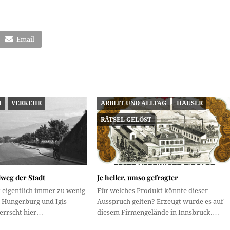
Email
M
VERKEHR
ARBEIT UND ALLTAG
HÄUSER
RÄTSEL GELÖST
dweg der Stadt
Je heller, umso gefragter
t eigentlich immer zu wenig
Für welches Produkt könnte dieser
n Hungerburg und Igls
Ausspruch gelten? Erzeugt wurde es auf
errscht hier…
diesem Firmengelände in Innsbruck.…