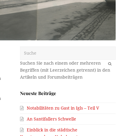
Suche
OK
n
Neueste Beiträge
n
Notabilitäten zu Gast in Igls – Teil V
An Santifallers Schwelle
Einblick in die städtische