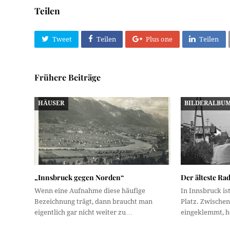
Teilen
Tweet
Teilen
Plus one
Teilen
Frühere Beiträge
HÄUSER
BILDERALBU
„Innsbruck gegen Norden“
Der älteste Ra
Wenn eine Aufnahme diese häufige
In Innsbruck is
Bezeichnung trägt, dann braucht man
Platz. Zwische
eigentlich gar nicht weiter zu…
eingeklemmt, h