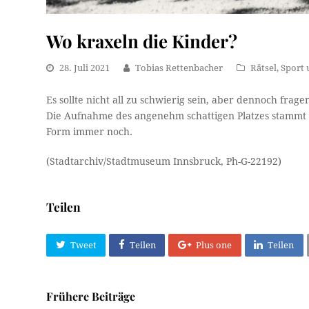
Wo kraxeln die Kinder?
28. Juli 2021
Tobias Rettenbacher
Rätsel
,
Sport 
Es sollte nicht all zu schwierig sein, aber dennoch frag
Die Aufnahme des angenehm schattigen Platzes stammt au
Form immer noch.
(Stadtarchiv/Stadtmuseum Innsbruck, Ph-G-22192)
Teilen
Tweet
Teilen
Plus one
Teilen
Frühere Beiträge