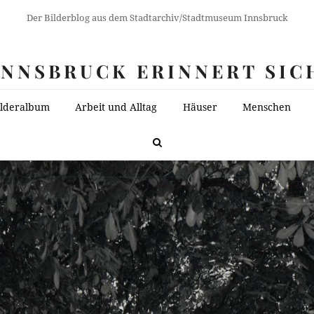
Der Bilderblog aus dem Stadtarchiv/Stadtmuseum Innsbruck
INNSBRUCK ERINNERT SIC
ilderalbum
Arbeit und Alltag
Häuser
Menschen