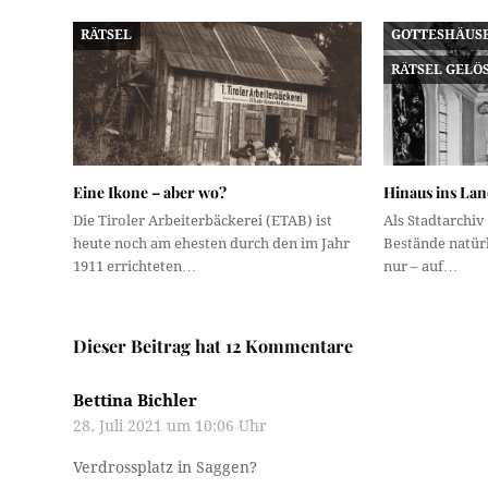
RÄTSEL
GOTTESHÄUS
RÄTSEL GELÖ
Eine Ikone – aber wo?
Hinaus ins Land
Die Tiroler Arbeiterbäckerei (ETAB) ist
Als Stadtarchiv
heute noch am ehesten durch den im Jahr
Bestände natürl
1911 errichteten…
nur – auf…
Dieser Beitrag hat 12 Kommentare
Bettina Bichler
28. Juli 2021 um 10:06 Uhr
Verdrossplatz in Saggen?