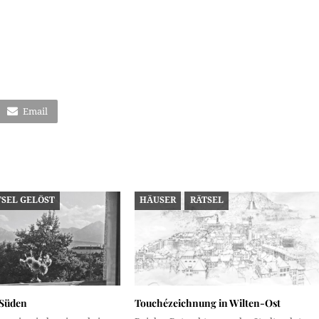
Email
TSEL GELÖST
HÄUSER
RÄTSEL
 Süden
Touchézeichnung in Wilten-Ost