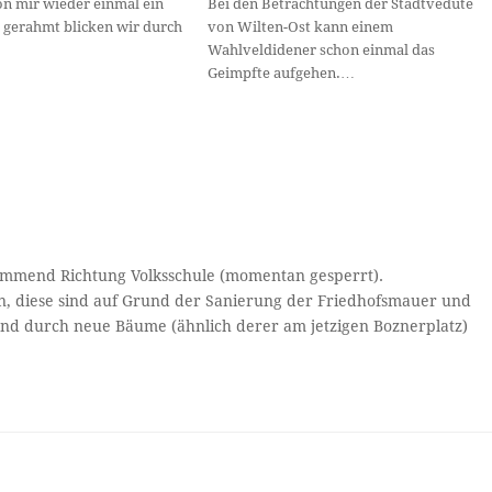
on mir wieder einmal ein
Bei den Betrachtungen der Stadtvedute
 gerahmt blicken wir durch
von Wilten-Ost kann einem
Wahlveldidener schon einmal das
Geimpfte aufgehen.…
kommend Richtung Volksschule (momentan gesperrt).
en, diese sind auf Grund der Sanierung der Friedhofsmauer und
und durch neue Bäume (ähnlich derer am jetzigen Boznerplatz)