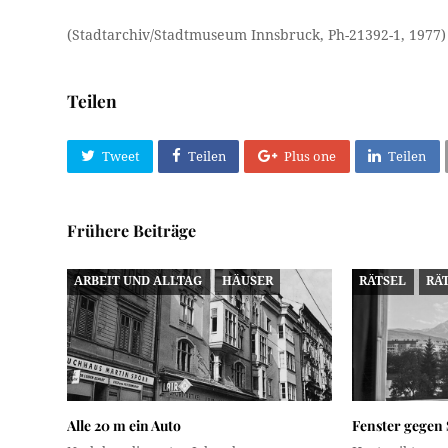
(Stadtarchiv/Stadtmuseum Innsbruck, Ph-21392-1, 1977)
Teilen
Tweet
Teilen
Plus one
Teilen
Frühere Beiträge
ARBEIT UND ALLTAG
HÄUSER
RÄTSEL
RÄ
Alle 20 m ein Auto
Fenster gegen