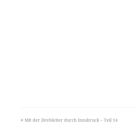
previous
Mit der Drehleiter durch Innsbruck – Teil 14
post: