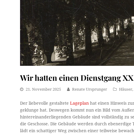
Wir hatten einen Dienstgang XX
21. November 2025
Renate Ursprunger
Häuser
Der liebevolle gestaltete
Lageplan
hat einen Hinweis zur
geklunge hat. Deswegen kommt nun ein Bild vom Außen
hintereinanderliegenden Gebäude sind vollständig zu s
die Geschosse. Die Gebäude werden durch ebenerdige
lädt ein schattiger Weg zwischen einer teilweise bewa