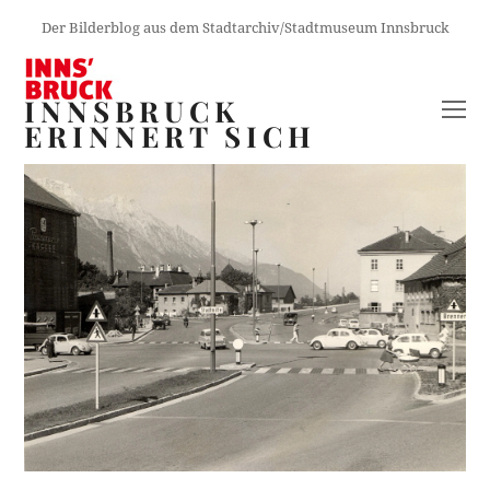
Der Bilderblog aus dem Stadtarchiv/Stadtmuseum Innsbruck
INNSBRUCK
O
ERINNERT SICH
M
M