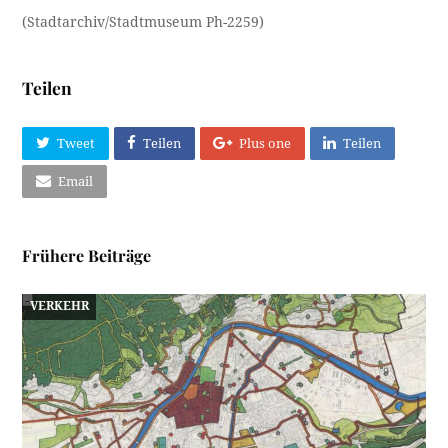
(Stadtarchiv/Stadtmuseum Ph-2259)
Teilen
Tweet
Teilen
Plus one
Teilen
Email
Frühere Beiträge
VERKEHR