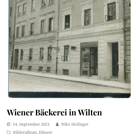
Wiener Bäckerei in Wilten
14. September 2021
Niko Hofinger
Bilderalbum
,
Häuser