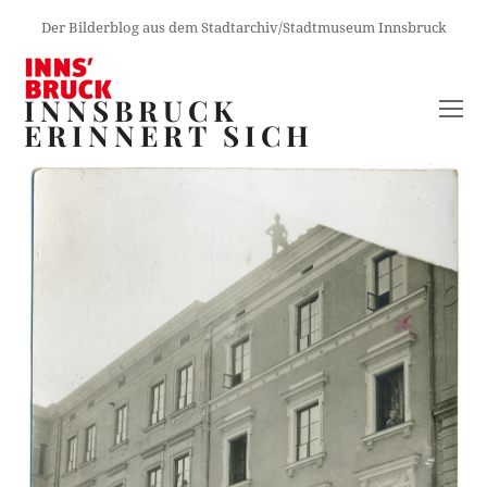
Der Bilderblog aus dem Stadtarchiv/Stadtmuseum Innsbruck
INNSBRUCK
O
ERINNERT SICH
M
M