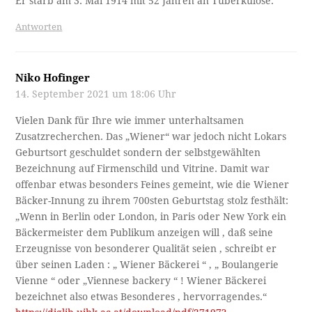
Er starb am 3. Mai 1914 mit 52 Jahren an Tuberkulose.
Antworten
Niko Hofinger
14. September 2021 um 18:06 Uhr
Vielen Dank für Ihre wie immer unterhaltsamen
Zusatzrecherchen. Das „Wiener“ war jedoch nicht Lokars
Geburtsort geschuldet sondern der selbstgewählten
Bezeichnung auf Firmenschild und Vitrine. Damit war
offenbar etwas besonders Feines gemeint, wie die Wiener
Bäcker-Innung zu ihrem 700sten Geburtstag stolz festhält:
„Wenn in Berlin oder London, in Paris oder New York ein
Bäckermeister dem Publikum anzeigen will , daß seine
Erzeugnisse von besonderer Qualität seien , schreibt er
über seinen Laden : „ Wiener Bäckerei “ , „ Boulangerie
Vienne “ oder „Viennese backery “ ! Wiener Bäckerei
bezeichnet also etwas Besonderes , hervorragendes.“