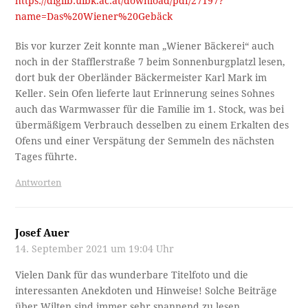
https://diglib.uibk.ac.at/download/pdf/27197?
name=Das%20Wiener%20Gebäck
Bis vor kurzer Zeit konnte man „Wiener Bäckerei“ auch
noch in der Stafflerstraße 7 beim Sonnenburgplatzl lesen,
dort buk der Oberländer Bäckermeister Karl Mark im
Keller. Sein Ofen lieferte laut Erinnerung seines Sohnes
auch das Warmwasser für die Familie im 1. Stock, was bei
übermäßigem Verbrauch desselben zu einem Erkalten des
Ofens und einer Verspätung der Semmeln des nächsten
Tages führte.
Antworten
Josef Auer
14. September 2021 um 19:04 Uhr
Vielen Dank für das wunderbare Titelfoto und die
interessanten Anekdoten und Hinweise! Solche Beiträge
über Wilten sind immer sehr spannend zu lesen.