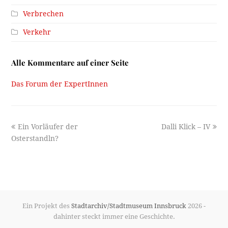
Verbrechen
Verkehr
Alle Kommentare auf einer Seite
Das Forum der ExpertInnen
previous
next
Ein Vorläufer der
Dalli Klick – IV
post:
post:
Osterstandln?
Ein Projekt des
Stadtarchiv/Stadtmuseum Innsbruck
2026 -
dahinter steckt immer eine Geschichte.