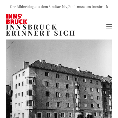
Der Bilderblog aus dem Stadtarchiv/Stadtmuseum Innsbruck
INNSBRUCK
O
ERINNERT SICH
M
M