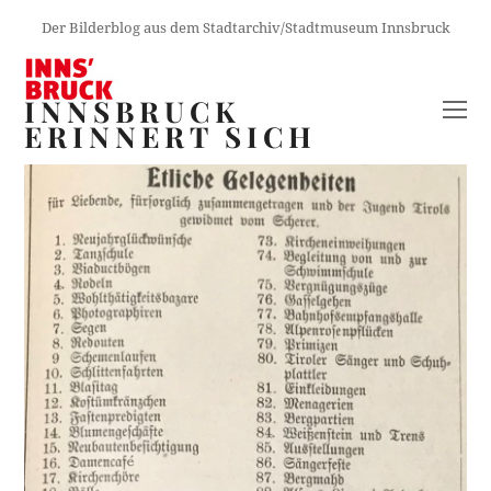
Der Bilderblog aus dem Stadtarchiv/Stadtmuseum Innsbruck
INNSBRUCK
O
ERINNERT SICH
M
M