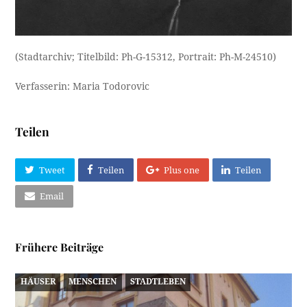
(Stadtarchiv; Titelbild: Ph-G-15312, Portrait: Ph-M-24510)
Verfasserin: Maria Todorovic
Teilen
Tweet
Teilen
Plus one
Teilen
Email
Frühere Beiträge
HÄUSER
MENSCHEN
STADTLEBEN