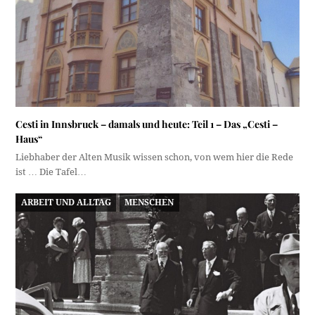
Cesti in Innsbruck – damals und heute: Teil 1 – Das „Cesti –
Haus“
Liebhaber der Alten Musik wissen schon, von wem hier die Rede
ist … Die Tafel…
ARBEIT UND ALLTAG
MENSCHEN