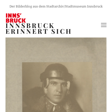
Der Bilderblog aus dem Stadtarchiv/Stadtmuseum Innsbruck
INNSBRUCK
O
ERINNERT SICH
M
M