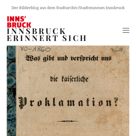
Der Bilderblog aus dem Stadtarchiv/Stadtmuseum Innsbruck
INNSBRUCK
O
ERINNERT SICH
M
M