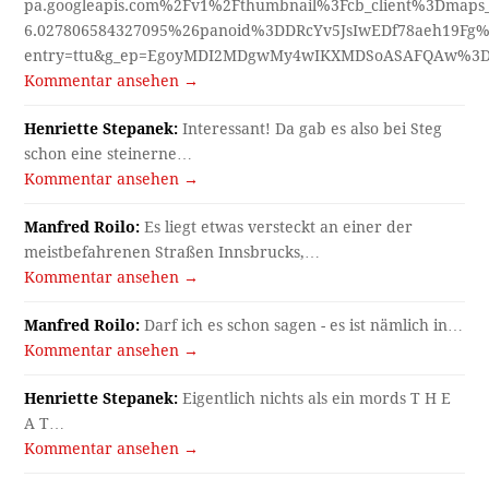
pa.googleapis.com%2Fv1%2Fthumbnail%3Fcb_client%3Dmap
6.027806584327095%26panoid%3DDRcYv5JsIwEDf78aeh19Fg%
entry=ttu&g_ep=EgoyMDI2MDgwMy4wIKXMDSoASAFQAw%3
Kommentar ansehen →
Henriette Stepanek:
Interessant! Da gab es also bei Steg
schon eine steinerne…
Kommentar ansehen →
Manfred Roilo:
Es liegt etwas versteckt an einer der
meistbefahrenen Straßen Innsbrucks,…
Kommentar ansehen →
Manfred Roilo:
Darf ich es schon sagen - es ist nämlich in…
Kommentar ansehen →
Henriette Stepanek:
Eigentlich nichts als ein mords T H E
A T…
Kommentar ansehen →