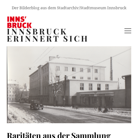
Der Bilderblog aus dem Stadtarchiv/Stadtmuseum Innsbruck
INNSBRUCK
O
ERINNERT SICH
M
M
Raritäten aus der Sammlung