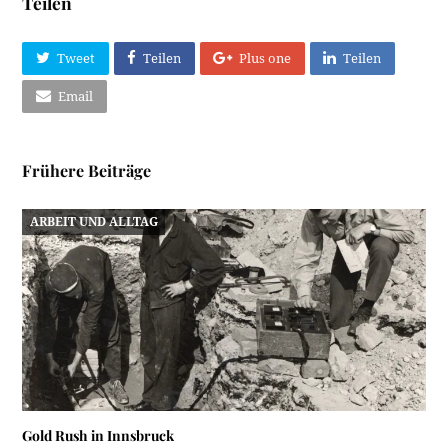
Teilen
Tweet
Teilen
Plus one
Teilen
Email
Frühere Beiträge
ARBEIT UND ALLTAG
Gold Rush in Innsbruck