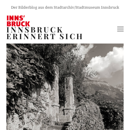
Der Bilderblog aus dem Stadtarchiv/Stadtmuseum Innsbruck
INNSBRUCK
O
ERINNERT SICH
M
M