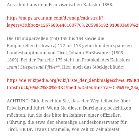
Ausschnitt aus dem Franziszeischen Kataster 1856:
https://maps.arcanum.com/de/map/cadastral/?
layers=3&bbox=1267689.446100776%2C5986192.910883409%2
Die Grundparzellen (rot) 159 bis 164 sowie die
Bauparzellen (schwarz) 172 bis 175 gehörten dem späteren
Landeshauptmann von Tirol, Johann Haßlwanter (1805-
1869). Bei der Parzelle 175 steht im Protokoll des Katasters
„
samt Stiegen und Pfeiler
“. Hier noch das Stöcklgebäude:
https://de.wikipedia.org/wiki/Liste_der_denkmalgesch%C3%BCt
Innsbruck/H%E2%80%93K#/media/Datei:Innstra%C3%9Fe_23a_
ACHTUNG: Bitte beachten Sie, dass der Weg teilweise über
Privatgrund führt. Wenn Sie diesen Durchgang besichtigen
möchten, tun Sie das bitte im Rahmen einer offiziellen
Führung, die etwa der ehemalige Landeskonservator für
Tirol, HR Dr. Franz Caramelle, von Zeit zu Zeit abietet.