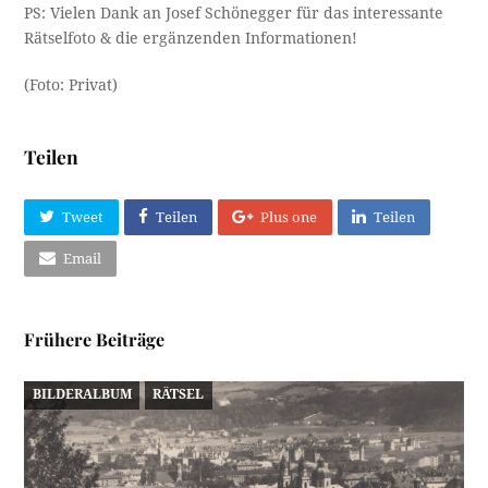
PS: Vielen Dank an Josef Schönegger für das interessante
Rätselfoto & die ergänzenden Informationen!
(Foto: Privat)
Teilen
Tweet
Teilen
Plus one
Teilen
Email
Frühere Beiträge
BILDERALBUM
RÄTSEL