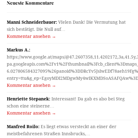
Neueste Kommentare
Manni Schneiderbauer:
VIelen Dank! Die Vermutung hat
sich bestätigt. Die Null auf…
Kommentar ansehen →
Markus A.:
https://www.google.at/maps/@47.2607358,11.4202172,3a,41.5y
pa.googleapis.com%2Fv1%2Fthumbnail%3Fcb_client%3Dmap
6.027806584327095%26panoid%3DDRcYv5JsIwEDf78aeh19Fg%
entry=ttu&g_ep=EgoyMDI2MDgwMy4wIKXMDSoASAFQAw%3
Kommentar ansehen →
Henriette Stepanek:
Interessant! Da gab es also bei Steg
schon eine steinerne…
Kommentar ansehen →
Manfred Roilo:
Es liegt etwas versteckt an einer der
meistbefahrenen Straßen Innsbrucks,…