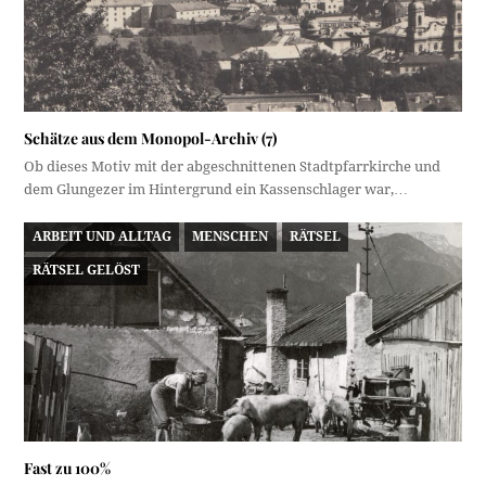
Schätze aus dem Monopol-Archiv (7)
Ob dieses Motiv mit der abgeschnittenen Stadtpfarrkirche und
dem Glungezer im Hintergrund ein Kassenschlager war,…
ARBEIT UND ALLTAG
MENSCHEN
RÄTSEL
RÄTSEL GELÖST
Fast zu 100%