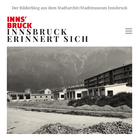
Der Bilderblog aus dem Stadtarchiv/Stadtmuseum Innsbruck
INNSBRUCK
O
ERINNERT SICH
M
M