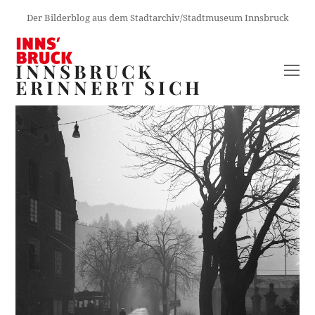
Der Bilderblog aus dem Stadtarchiv/Stadtmuseum Innsbruck
INNSBRUCK
O
ERINNERT SICH
M
M