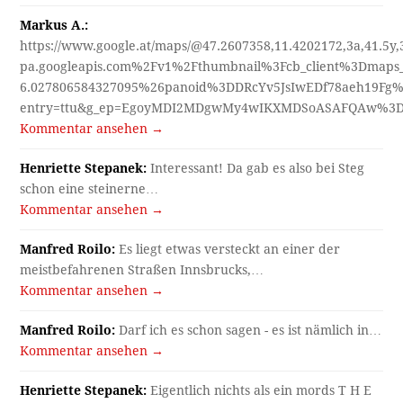
Markus A.:
https://www.google.at/maps/@47.2607358,11.4202172,3a,41.5y
pa.googleapis.com%2Fv1%2Fthumbnail%3Fcb_client%3Dmap
6.027806584327095%26panoid%3DDRcYv5JsIwEDf78aeh19Fg%
entry=ttu&g_ep=EgoyMDI2MDgwMy4wIKXMDSoASAFQAw%3
Kommentar ansehen →
Henriette Stepanek:
Interessant! Da gab es also bei Steg
schon eine steinerne…
Kommentar ansehen →
Manfred Roilo:
Es liegt etwas versteckt an einer der
meistbefahrenen Straßen Innsbrucks,…
Kommentar ansehen →
Manfred Roilo:
Darf ich es schon sagen - es ist nämlich in…
Kommentar ansehen →
Henriette Stepanek:
Eigentlich nichts als ein mords T H E