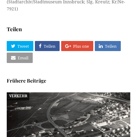
(Stadtarchiv/Stadtmuseum Innsbruck; Slg. Kreutz; Kr/Ne-
7921)
Teilen
Tweet
Teilen
Plus one
Teilen
Email
Frühere Beiträge
VERKEHR