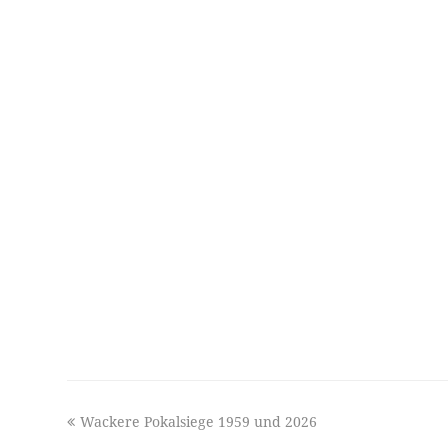
previous
Wackere Pokalsiege 1959 und 2026
post: