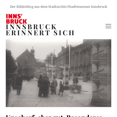
Der Bilderblog aus dem Stadtarchiv/Stadtmuseum Innsbruck
INNSBRUCK
O
ERINNERT SICH
M
M