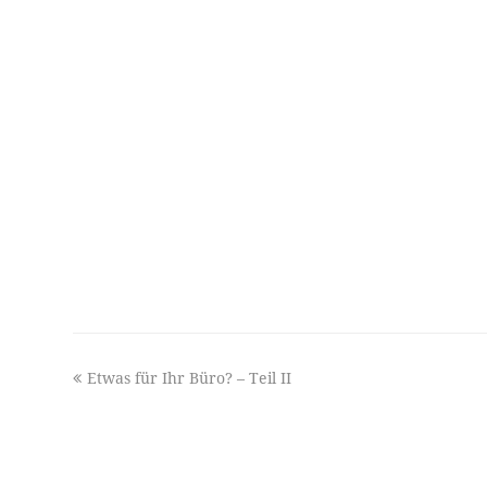
previous
Etwas für Ihr Büro? – Teil II
post: