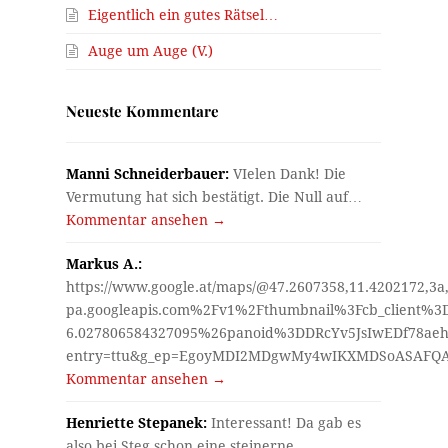
Eigentlich ein gutes Rätsel…
Auge um Auge (V.)
Neueste Kommentare
Manni Schneiderbauer:
VIelen Dank! Die
Vermutung hat sich bestätigt. Die Null auf…
Kommentar ansehen →
Markus A.:
https://www.google.at/maps/@47.2607358,11.4202172,3a
pa.googleapis.com%2Fv1%2Fthumbnail%3Fcb_client%
6.027806584327095%26panoid%3DDRcYv5JsIwEDf78aeh
entry=ttu&g_ep=EgoyMDI2MDgwMy4wIKXMDSoASAF
Kommentar ansehen →
Henriette Stepanek:
Interessant! Da gab es
also bei Steg schon eine steinerne…