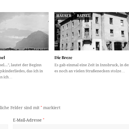
HÄUSER
RÄTSEL
mel
Die Breze
...", lautet der Beginn
Es gab einmal eine Zeit in Innsbruck, in de
kinderliedes, das ich in
es noch an vielen Straßenecken stolze…
en ich…
liche Felder sind mit
*
markiert
E-Mail-Adresse
*