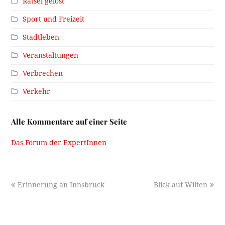
Rätsel gelöst
Sport und Freizeit
Stadtleben
Veranstaltungen
Verbrechen
Verkehr
Alle Kommentare auf einer Seite
Das Forum der ExpertInnen
previous
next
Erinnerung an Innsbruck
Blick auf Wilten
post:
post: