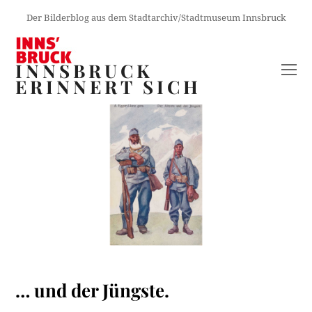
Der Bilderblog aus dem Stadtarchiv/Stadtmuseum Innsbruck
INNSBRUCK
O
ERINNERT SICH
M
M
… und der Jüngste.