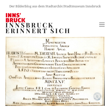
Der Bilderblog aus dem Stadtarchiv/Stadtmuseum Innsbruck
INNSBRUCK
O
ERINNERT SICH
M
M