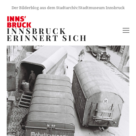
Der Bilderblog aus dem Stadtarchiv/Stadtmuseum Innsbruck
INNSBRUCK
O
ERINNERT SICH
M
M