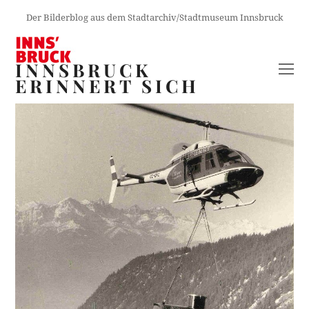
Der Bilderblog aus dem Stadtarchiv/Stadtmuseum Innsbruck
INNSBRUCK
O
ERINNERT SICH
M
M