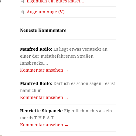
Eigentlich ein gutes Rätsel…
s
Auge um Auge (V.)
Neueste Kommentare
.
Manfred Roilo:
Es liegt etwas versteckt an
einer der meistbefahrenen Straßen
Innsbrucks,…
Kommentar ansehen →
Manfred Roilo:
Darf ich es schon sagen - es ist
nämlich in…
Kommentar ansehen →
Henriette Stepanek:
Eigentlich nichts als ein
mords T H E A T…
Kommentar ansehen →