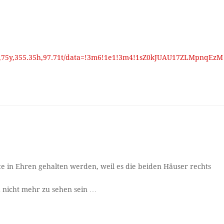
3a,75y,355.35h,97.71t/data=!3m6!1e1!3m4!1sZ0kJUAU17ZLMpnqEzM
e in Ehren gehalten werden, weil es die beiden Häuser rechts
d nicht mehr zu sehen sein …