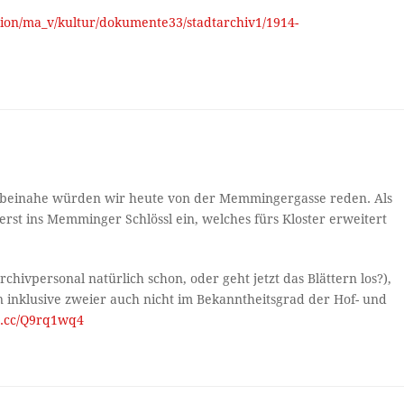
tion/ma_v/kultur/dokumente33/stadtarchiv1/1914-
er beinahe würden wir heute von der Memmingergasse reden. Als
rst ins Memminger Schlössl ein, welches fürs Kloster erweitert
hivpersonal natürlich schon, oder geht jetzt das Blättern los?),
 inklusive zweier auch nicht im Bekanntheitsgrad der Hof- und
mg.cc/Q9rq1wq4