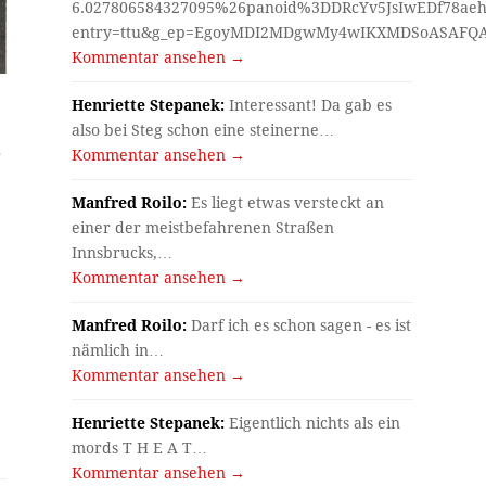
6.027806584327095%26panoid%3DDRcYv5JsIwEDf78aeh
entry=ttu&g_ep=EgoyMDI2MDgwMy4wIKXMDSoASAF
Kommentar ansehen →
Henriette Stepanek:
Interessant! Da gab es
also bei Steg schon eine steinerne…
s
Kommentar ansehen →
Manfred Roilo:
Es liegt etwas versteckt an
einer der meistbefahrenen Straßen
Innsbrucks,…
Kommentar ansehen →
Manfred Roilo:
Darf ich es schon sagen - es ist
nämlich in…
Kommentar ansehen →
Henriette Stepanek:
Eigentlich nichts als ein
mords T H E A T…
Kommentar ansehen →