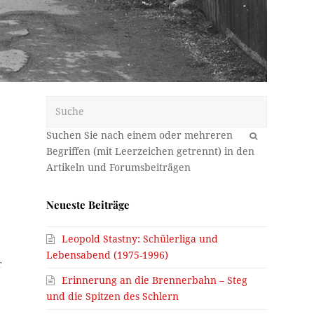
Suche
OK
Neueste Beiträge
Leopold Stastny: Schülerliga und
Lebensabend (1975-1996)
r
Erinnerung an die Brennerbahn – Steg
und die Spitzen des Schlern