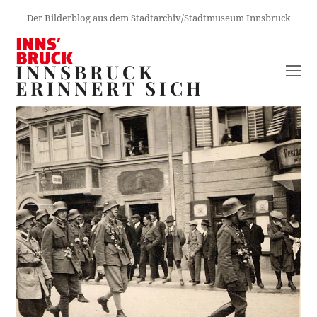
Der Bilderblog aus dem Stadtarchiv/Stadtmuseum Innsbruck
INNSBRUCK
O
ERINNERT SICH
M
M