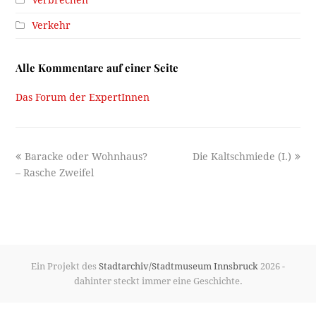
Verkehr
Alle Kommentare auf einer Seite
Das Forum der ExpertInnen
previous
next
Baracke oder Wohnhaus?
Die Kaltschmiede (I.)
post:
post:
– Rasche Zweifel
Ein Projekt des
Stadtarchiv/Stadtmuseum Innsbruck
2026 -
dahinter steckt immer eine Geschichte.