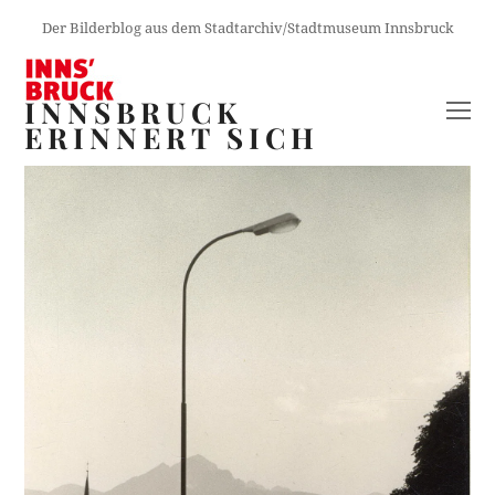
Der Bilderblog aus dem Stadtarchiv/Stadtmuseum Innsbruck
INNSBRUCK
O
ERINNERT SICH
M
M