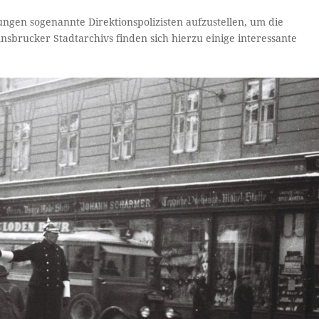
ngen sogenannte Direktionspolizisten aufzustellen, um die
nsbrucker Stadtarchivs finden sich hierzu einige interessante