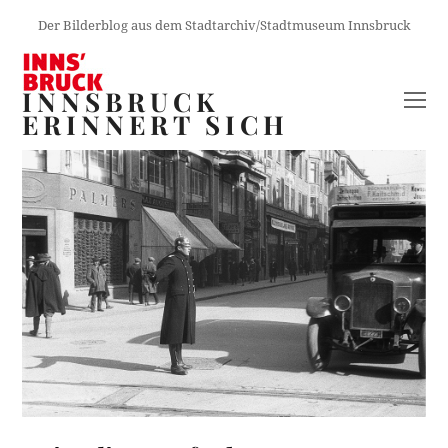
Der Bilderblog aus dem Stadtarchiv/Stadtmuseum Innsbruck
INNSBRUCK
O
ERINNERT SICH
M
M