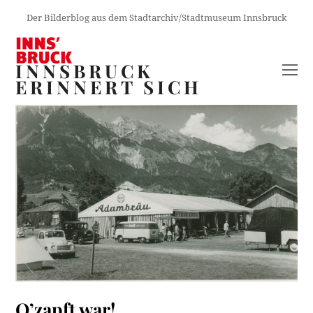
Der Bilderblog aus dem Stadtarchiv/Stadtmuseum Innsbruck
INNSBRUCK
O
ERINNERT SICH
M
M
O’zapft war!