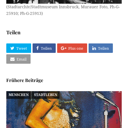
(Stadtarchiv/Stadtmuseum Innsbruck, Murauer Foto, Ph-G-
25910; Ph-G-25913)
Teilen
Tweet
Teilen
Plus one
Teilen
Email
Frühere Beiträge
MENSCHEN
STADTLEBEN