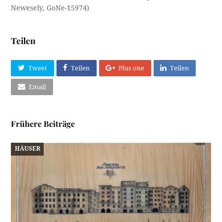
Newesely, GoNe-15974)
Teilen
Tweet
Teilen
Plus one
Teilen
Email
Frühere Beiträge
HÄUSER