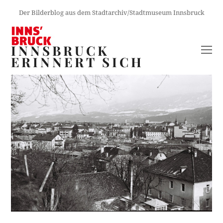
Der Bilderblog aus dem Stadtarchiv/Stadtmuseum Innsbruck
INNSBRUCK
O
ERINNERT SICH
M
M