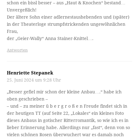
schon ein bissl besser – aus „Haut & Knochen“ bestand…
Unvergeßlich!
Der ältere Sohn einer adlernestaushebenden und (später)
in der Theaterloge strumpfstrickenden ungewöhnlichen
Frau,
der „Geier-Wally“ Anna Stainer-Knittel….
Antworten
Henriette Stepanek
25. Juni 2024 um 9:28 Uhr
„Besser gefiel mir schon der kleine Anbau….“ habe ich
oben geschrieben –
– und – zu meiner ü b e r g r o ß e n Freude findet sich in
der heutigen TT (auf Seite 22, „Lokales“ ein kleines Foto
dieses Anbaus in gotischer Ritterromantik, so wie ich es in
lieber Erinnerung habe. Allerdings nur „fast“, denn von so
vielen schönen Rosen überwuchert war es damals noch