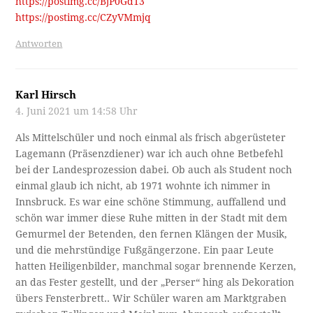
https://postimg.cc/BjP0Gd13
https://postimg.cc/CZyVMmjq
Antworten
Karl Hirsch
4. Juni 2021 um 14:58 Uhr
Als Mittelschüler und noch einmal als frisch abgerüsteter
Lagemann (Präsenzdiener) war ich auch ohne Betbefehl
bei der Landesprozession dabei. Ob auch als Student noch
einmal glaub ich nicht, ab 1971 wohnte ich nimmer in
Innsbruck. Es war eine schöne Stimmung, auffallend und
schön war immer diese Ruhe mitten in der Stadt mit dem
Gemurmel der Betenden, den fernen Klängen der Musik,
und die mehrstündige Fußgängerzone. Ein paar Leute
hatten Heiligenbilder, manchmal sogar brennende Kerzen,
an das Fester gestellt, und der „Perser“ hing als Dekoration
übers Fensterbrett.. Wir Schüler waren am Marktgraben