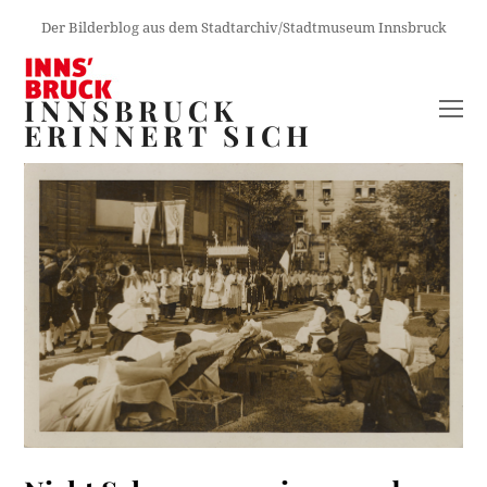
Der Bilderblog aus dem Stadtarchiv/Stadtmuseum Innsbruck
INNSBRUCK
O
ERINNERT SICH
M
M