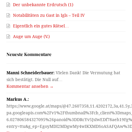
Der unbekannte Erdrutsch (1)
Notabilitäten zu Gast in Igls – Teil IV
Eigentlich ein gutes Rätsel…
Auge um Auge (V.)
Neueste Kommentare
Manni Schneiderbauer:
VIelen Dank! Die Vermutung hat
sich bestätigt. Die Null auf…
Kommentar ansehen →
Markus A.:
https://www.google.at/maps/@47.2607358,11.4202172,3a,41.5y
pa.googleapis.com%2Fv1%2Fthumbnail%3Fcb_client%3Dmap
6.027806584327095%26panoid%3DDRcYv5JsIwEDf78aeh19Fg%
entry=ttu&g_ep=EgoyMDI2MDgwMy4wIKXMDSoASAFQAw%3