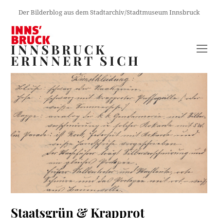
Der Bilderblog aus dem Stadtarchiv/Stadtmuseum Innsbruck
INNSBRUCK
O
ERINNERT SICH
M
M
Staatsgrün & Krapprot