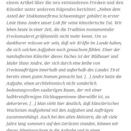
einem Artikel über die neu entstandenen Fresken und den
Künstler unter anderem Folgendes berichtet:
„Neben dem
Anteil der Stukkateurfirma Schwenninger gebührt in erster
Linie Hans Andre unser Lob für seine künstlerische Tat. Wir
leben heute in einer Zeit, die die Tradition monumentaler
Freskomalerei größtenteils nicht mehr kennt. Um so
dankbarer müssen wir sein, daß wir Kräfte im Lande haben,
die sich solchen Aufgaben noch gewachsen fühlen. Einer der
namhaftesten Künstler dieses Faches ist der Bildhauer und
Maler Hans Andre, der sich durch eine Reihe von
Freskoaufträgen innerhalb und außerhalb des Landes Tirol
bereits einen guten Namen gemacht hat. […] Andre hatte die
Aufgabe, einen architektonisch nicht sonderlich
bedeutungsvollen saalartigen Raum, der mit einer
halbkreisförmigen Stichkappentonne überwölbt ist, zu
dekorieren. […]
Man sieht hier deutlich, daß künstlerisches
Wachstum maßgebend mit den Aufgaben und Aufträgen
zusammenhängt. Auch bei den alten Meistern, die oft viele
Jahre lang sommers auf den Gerüsten standen, können wir
dieses Hineinwachsen in die Aufgabe und in einen