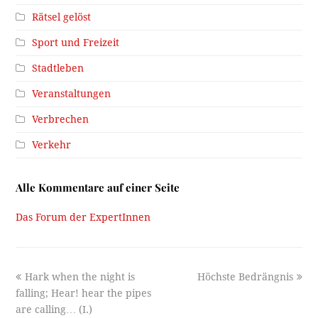
Rätsel gelöst
Sport und Freizeit
Stadtleben
Veranstaltungen
Verbrechen
Verkehr
Alle Kommentare auf einer Seite
Das Forum der ExpertInnen
previous
next
Hark when the night is
Höchste Bedrängnis
post:
post:
falling; Hear! hear the pipes
are calling… (I.)