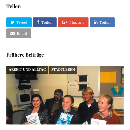
Teilen
Tweet
Teilen
Plus one
Teilen
Email
Frühere Beiträge
ARBEIT UND ALLTAG
STADTLEBEN