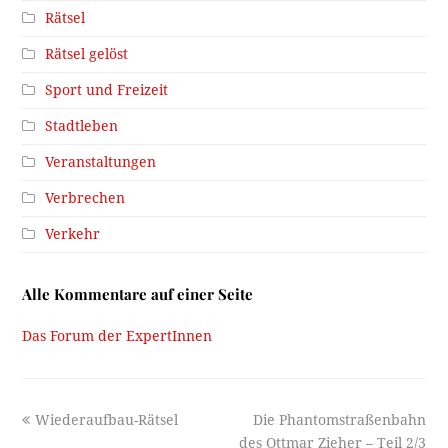
Rätsel
Rätsel gelöst
Sport und Freizeit
Stadtleben
Veranstaltungen
Verbrechen
Verkehr
Alle Kommentare auf einer Seite
Das Forum der ExpertInnen
previous
next
Wiederaufbau-Rätsel
Die Phantomstraßenbahn
post:
post:
des Ottmar Zieher – Teil 2/3