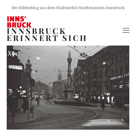
Der Bilderblog aus dem Stadtarchiv/Stadtmuseum Innsbruck
INNSBRUCK
O
ERINNERT SICH
M
M