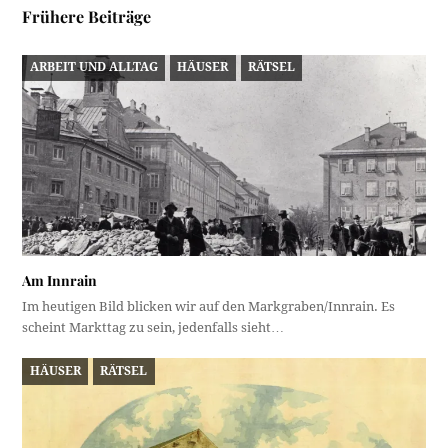
Frühere Beiträge
ARBEIT UND ALLTAG
HÄUSER
RÄTSEL
Am Innrain
Im heutigen Bild blicken wir auf den Markgraben/Innrain. Es
scheint Markttag zu sein, jedenfalls sieht…
HÄUSER
RÄTSEL