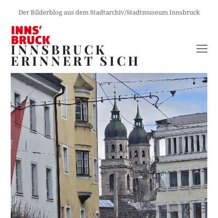
Der Bilderblog aus dem Stadtarchiv/Stadtmuseum Innsbruck
INNSBRUCK
O
ERINNERT SICH
M
M