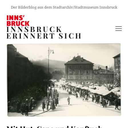
Der Bilderblog aus dem Stadtarchiv/Stadtmuseum Innsbruck
INNSBRUCK
O
ERINNERT SICH
M
M