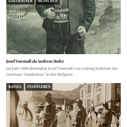
GASTHÄUSER
MENSCHEN
Josef Vonstadl als Andreas Hofer
Im Jahr 1900 übernahm Josef Vonstadl von Ludwig Kräutner das
Gasthaus "Gambrinus" in der Hofgasse…
RÄTSEL
STADTLEBEN