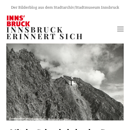
Der Bilderblog aus dem Stadtarchiv/Stadtmuseum Innsbruck
INNSBRUCK
O
ERINNERT SICH
M
M