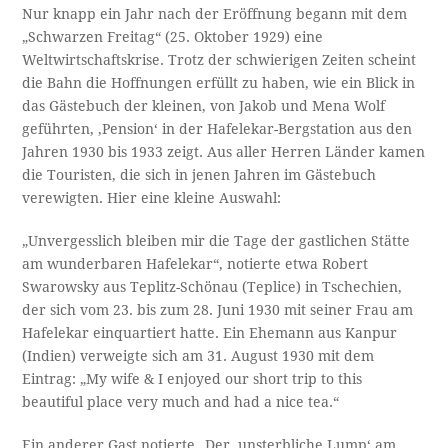
Nur knapp ein Jahr nach der Eröffnung begann mit dem
„Schwarzen Freitag“ (25. Oktober 1929) eine
Weltwirtschaftskrise. Trotz der schwierigen Zeiten scheint
die Bahn die Hoffnungen erfüllt zu haben, wie ein Blick in
das Gästebuch der kleinen, von Jakob und Mena Wolf
geführten, ‚Pension‘ in der Hafelekar-Bergstation aus den
Jahren 1930 bis 1933 zeigt. Aus aller Herren Länder kamen
die Touristen, die sich in jenen Jahren im Gästebuch
verewigten. Hier eine kleine Auswahl:
„Unvergesslich bleiben mir die Tage der gastlichen Stätte
am wunderbaren Hafelekar“, notierte etwa Robert
Swarowsky aus Teplitz-Schönau (Teplice) in Tschechien,
der sich vom 23. bis zum 28. Juni 1930 mit seiner Frau am
Hafelekar einquartiert hatte. Ein Ehemann aus Kanpur
(Indien) verweigte sich am 31. August 1930 mit dem
Eintrag: „My wife & I enjoyed our short trip to this
beautiful place very much and had a nice tea.“
Ein anderer Gast notierte „Der ‚unsterbliche Lump‘ am