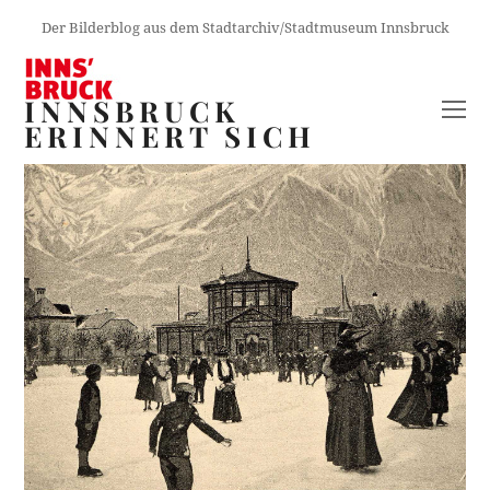
Der Bilderblog aus dem Stadtarchiv/Stadtmuseum Innsbruck
INNSBRUCK
O
ERINNERT SICH
M
M