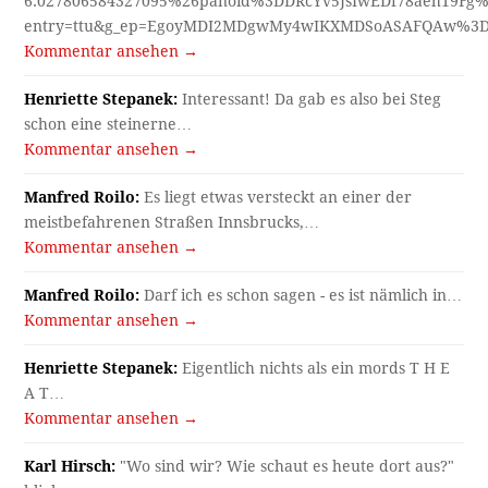
6.027806584327095%26panoid%3DDRcYv5JsIwEDf78aeh19Fg%
entry=ttu&g_ep=EgoyMDI2MDgwMy4wIKXMDSoASAFQAw%3
Kommentar ansehen →
Henriette Stepanek:
Interessant! Da gab es also bei Steg
schon eine steinerne…
Kommentar ansehen →
Manfred Roilo:
Es liegt etwas versteckt an einer der
meistbefahrenen Straßen Innsbrucks,…
Kommentar ansehen →
Manfred Roilo:
Darf ich es schon sagen - es ist nämlich in…
Kommentar ansehen →
Henriette Stepanek:
Eigentlich nichts als ein mords T H E
A T…
Kommentar ansehen →
Karl Hirsch:
"Wo sind wir? Wie schaut es heute dort aus?"