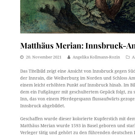
Matthäus Merian: Innsbruck-Ans
20. November 2021
Angelika Kollmann-Rozin
A
Das Titelbild zeigt eine Ansicht von Innsbruck gegen Süd
der Innrain, die Weiherburg im Norden und Schloss Am
einem leicht erhöhten Punkt auf Innsbruck hinab. Im Bil
dem ein Fußgänger mit geschultertem Gepäck folgt, zu s
Inn, das von einem Pferdegespann flussaufwärts gezoge
Innsbruck abgebildet.
Geschaffen wurde dieser kolorierte Kupferstich mit de
Matthäus Merian wurde 1593 in Basel geboren und starb
Verleger tätig und gehört zu den führenden deutschen I