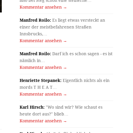
also bei Steg schon eine steinerne…
Kommentar ansehen →
Manfred Roilo:
Es liegt etwas versteckt an
einer der meistbefahrenen Straßen
Innsbrucks,…
Kommentar ansehen →
Manfred Roilo:
Darf ich es schon sagen - es ist
nämlich in…
Kommentar ansehen →
Henriette Stepanek:
Eigentlich nichts als ein
mords T H E A T…
Kommentar ansehen →
Karl Hirsch:
"Wo sind wir? Wie schaut es
heute dort aus?" blieb…
Kommentar ansehen →