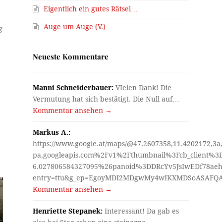
Eigentlich ein gutes Rätsel…
Auge um Auge (V.)
g
Neueste Kommentare
Manni Schneiderbauer:
VIelen Dank! Die
Vermutung hat sich bestätigt. Die Null auf…
Kommentar ansehen →
Markus A.:
https://www.google.at/maps/@47.2607358,11.4202172,3a
pa.googleapis.com%2Fv1%2Fthumbnail%3Fcb_client%
6.027806584327095%26panoid%3DDRcYv5JsIwEDf78aeh
entry=ttu&g_ep=EgoyMDI2MDgwMy4wIKXMDSoASAF
Kommentar ansehen →
Henriette Stepanek:
Interessant! Da gab es