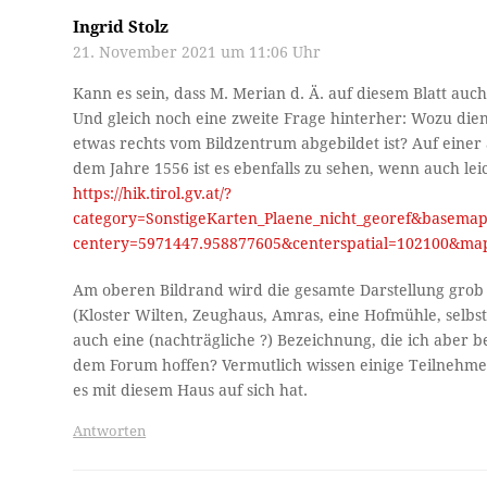
Ingrid Stolz
21. November 2021 um 11:06 Uhr
Kann es sein, dass M. Merian d. Ä. auf diesem Blatt auc
Und gleich noch eine zweite Frage hinterher: Wozu die
etwas rechts vom Bildzentrum abgebildet ist? Auf einer
dem Jahre 1556 ist es ebenfalls zu sehen, wenn auch lei
https://hik.tirol.gv.at/?
category=SonstigeKarten_Plaene_nicht_georef&basem
centery=5971447.958877605&centerspatial=102100&ma
Am oberen Bildrand wird die gesamte Darstellung grob 
(Kloster Wilten, Zeughaus, Amras, eine Hofmühle, selbs
auch eine (nachträgliche ?) Bezeichnung, die ich aber be
dem Forum hoffen? Vermutlich wissen einige Teilnehme
es mit diesem Haus auf sich hat.
Antworten