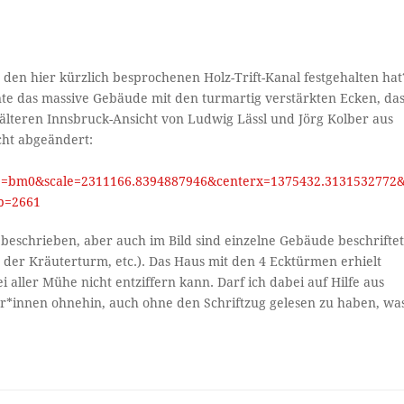
h den hier kürzlich besprochenen Holz-Trift-Kanal festgehalten hat
nte das massive Gebäude mit den turmartig verstärkten Ecken, da
 älteren Innsbruck-Ansicht von Ludwig Lässl und Jörg Kolber aus
cht abgeändert:
ap=bm0&scale=2311166.8394887946&centerx=1375432.3131532772
p=2661
beschrieben, aber auch im Bild sind einzelne Gebäude beschrifte
t der Kräuterturm, etc.). Das Haus mit den 4 Ecktürmen erhielt
i aller Mühe nicht entziffern kann. Darf ich dabei auf Hilfe aus
r*innen ohnehin, auch ohne den Schriftzug gelesen zu haben, wa