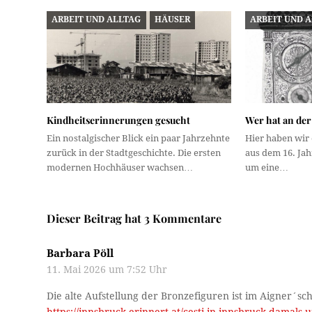
ARBEIT UND ALLTAG
HÄUSER
ARBEIT UND 
Kindheitserinnerungen gesucht
Wer hat an der
Ein nostalgischer Blick ein paar Jahrzehnte
Hier haben wir
zurück in der Stadtgeschichte. Die ersten
aus dem 16. Jah
modernen Hochhäuser wachsen…
um eine…
Dieser Beitrag hat 3 Kommentare
Barbara Pöll
11. Mai 2026 um 7:52 Uhr
Die alte Aufstellung der Bronzefiguren ist im Aigner´sc
https://innsbruck-erinnert.at/cesti-in-innsbruck-damals-u