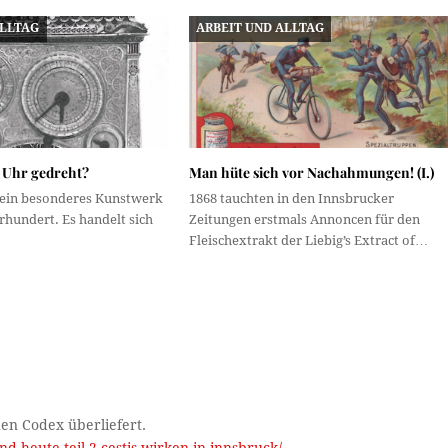
ALLTAG
ARBEIT UND ALLTAG
 Uhr gedreht?
Man hüte sich vor Nachahmungen! (I.)
 ein besonderes Kunstwerk
1868 tauchten in den Innsbrucker
rhundert. Es handelt sich
Zeitungen erstmals Annoncen für den
Fleischextrakt der Liebig’s Extract of…
hen Codex überliefert.
nd-heute-teil-2-cestis-wirken-in-innsbruck/