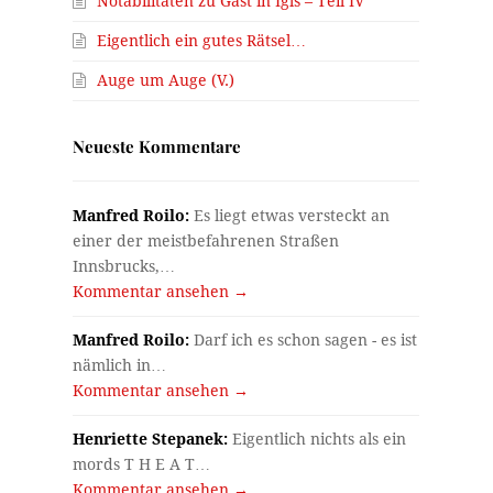
Notabilitäten zu Gast in Igls – Teil IV
Eigentlich ein gutes Rätsel…
Auge um Auge (V.)
Neueste Kommentare
Manfred Roilo:
Es liegt etwas versteckt an
einer der meistbefahrenen Straßen
Innsbrucks,…
Kommentar ansehen →
Manfred Roilo:
Darf ich es schon sagen - es ist
nämlich in…
Kommentar ansehen →
Henriette Stepanek:
Eigentlich nichts als ein
mords T H E A T…
Kommentar ansehen →