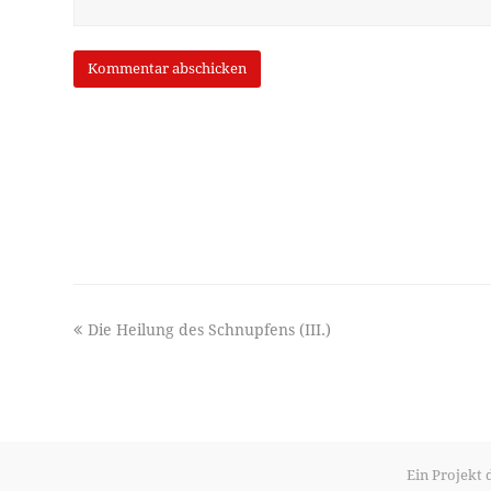
previous
Die Heilung des Schnupfens (III.)
post:
Ein Projekt 