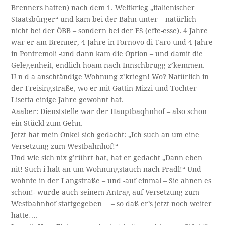
Brenners hatten) nach dem 1. Weltkrieg „italienischer
Staatsbürger“ und kam bei der Bahn unter – natürlich
nicht bei der ÖBB – sondern bei der FS (effe-esse). 4 Jahre
war er am Brenner, 4 Jahre in Fornovo di Taro und 4 Jahre
in Pontremoli -und dann kam die Option – und damit die
Gelegenheit, endlich hoam nach Innschbrugg z’kemmen.
U n d a anschtändige Wohnung z’kriegn! Wo? Natürlich in
der Freisingstraße, wo er mit Gattin Mizzi und Tochter
Lisetta einige Jahre gewohnt hat.
Aaaber: Dienststelle war der Hauptbaqhnhof – also schon
ein Stückl zum Gehn.
Jetzt hat mein Onkel sich gedacht: „Ich such an um eine
Versetzung zum Westbahnhof!“
Und wie sich nix g’rührt hat, hat er gedacht „Dann eben
nit! Such i halt an um Wohnungstauch nach Pradl!“ Und
wohnte in der Langstraße – und -auf einmal – Sie ahnen es
schon!- wurde auch seinem Antrag auf Versetzung zum
Westbahnhof stattgegeben… – so daß er’s jetzt noch weiter
hatte….