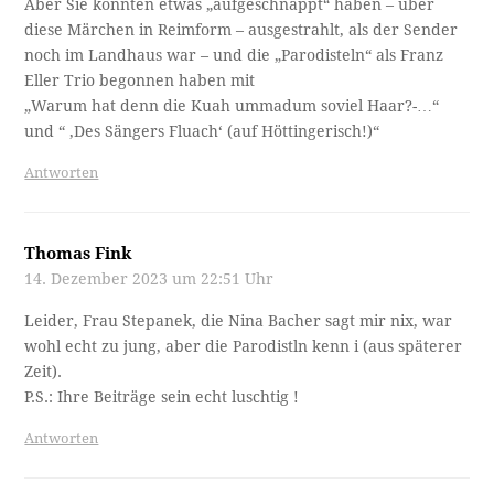
Aber Sie könnten etwas „aufgeschnappt“ haben – über
diese Märchen in Reimform – ausgestrahlt, als der Sender
noch im Landhaus war – und die „Parodisteln“ als Franz
Eller Trio begonnen haben mit
„Warum hat denn die Kuah ummadum soviel Haar?-…“
und “ ‚Des Sängers Fluach‘ (auf Höttingerisch!)“
Antworten
Thomas Fink
14. Dezember 2023 um 22:51 Uhr
Leider, Frau Stepanek, die Nina Bacher sagt mir nix, war
wohl echt zu jung, aber die Parodistln kenn i (aus späterer
Zeit).
P.S.: Ihre Beiträge sein echt luschtig !
Antworten