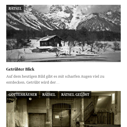
RÄTSEL
Getrübter Blick
Auf dem heutigen Bild gibt es mit scharfen Augen viel zu
entdecken. Getrübt wird der…
GOTTESHÄUSER
RÄTSEL
RÄTSEL GELÖST