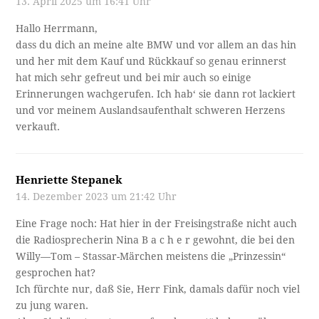
13. April 2025 um 16:41 Uhr
Hallo Herrmann,
dass du dich an meine alte BMW und vor allem an das hin
und her mit dem Kauf und Rückkauf so genau erinnerst
hat mich sehr gefreut und bei mir auch so einige
Erinnerungen wachgerufen. Ich hab‘ sie dann rot lackiert
und vor meinem Auslandsaufenthalt schweren Herzens
verkauft.
Henriette Stepanek
14. Dezember 2023 um 21:42 Uhr
Eine Frage noch: Hat hier in der Freisingstraße nicht auch
die Radiosprecherin Nina B a c h e r gewohnt, die bei den
Willy—Tom – Stassar-Märchen meistens die „Prinzessin“
gesprochen hat?
Ich fürchte nur, daß Sie, Herr Fink, damals dafür noch viel
zu jung waren.