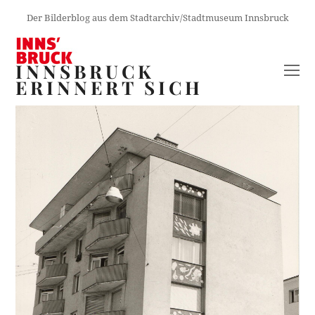
Der Bilderblog aus dem Stadtarchiv/Stadtmuseum Innsbruck
INNSBRUCK
O
ERINNERT SICH
M
M